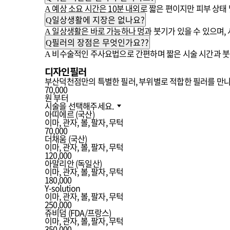
예상 소요 시간은 10분 내외로 짧은 편이지만 피부 상태 
A
일상생활에 지장은 없나요?
Q
일상생활은 바로 가능하나 멍과 붓기가 있을 수 있으며,
A
필러의 장점은 무엇인가요??
Q
비수술적인 주사요법으로 간편하며 짧은 시술 시간과 붓기
A
디자인필러
부산덕천점만의 특별한 필러, 부위별로 적합한 필러를 만
70,000
원 부터
시술을 선택해주세요.
아띠에르 (국산)
이마, 관자, 볼, 팔자, 무턱
70,000
더채움 (국산)
이마, 관자, 볼, 팔자, 무턱
120,000
아말리안 (독일산)
이마, 관자, 볼, 팔자, 무턱
180,000
Y-solution
이마, 관자, 볼, 팔자, 무턱
250,000
쥬비덤 (FDA/프랑스)
이마, 관자, 볼, 팔자, 무턱
350,000