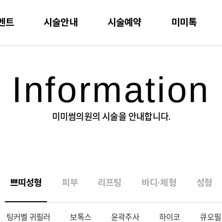
벤트
시술안내
시술예약
미미톡
Information
미미썸의원의 시술을 안내합니다.
쁘띠성형
피부
리프팅
바디·체형
성형
팅커벨 귀필러
보톡스
윤곽주사
하이코
큐오필