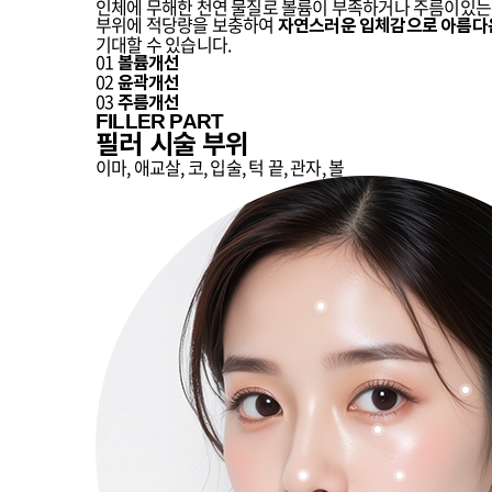
인체에 무해한 천연 물질로 볼륨이 부족하거나 주름이있는
부위에 적당량을 보충하여
자연스러운 입체감으로 아름다
기대할 수 있습니다.
01
볼륨개선
02
윤곽개선
03
주름개선
FILLER PART
필러 시술 부위
이마, 애교살, 코, 입술, 턱 끝, 관자, 볼