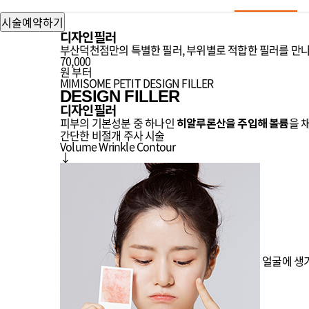
prev
시술예약하기
디자인필러
부산덕천점만의 특별한 필러, 부위별로 적합한 필러를 만
70,000
원 부터
MIMISOME PETIT
DESIGN FILLER
DESIGN FILLER
디자인필러
피부의 기본성분 중 하나인
을 
히알루론산을 주입해 볼륨
간단한 비절개 주사 시술
Volume
Wrinkle
Contour
↓
얼굴에 생