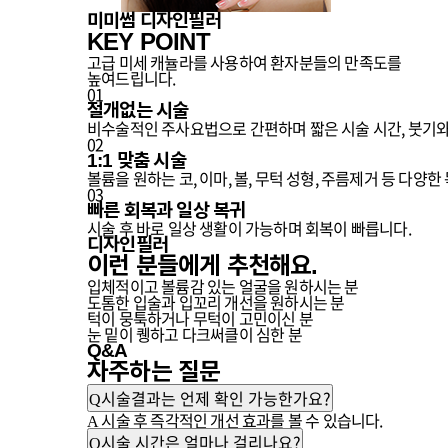
미미썸 디자인필러
KEY POINT
고급 미세 캐뉼라를 사용하여 환자분들의 만족도를
높여드립니다.
01
절개없는 시술
비수술적인 주사요법으로 간편하며 짧은 시술 시간, 붓기와
02
1:1 맞춤 시술
볼륨을 원하는 코, 이마, 볼, 무턱 성형, 주름제거 등 다
03
빠른 회복과 일상 복귀
시술 후 바로 일상 생활이 가능하며 회복이 빠릅니다.
디자인필러
이런 분들에게
추천
해요.
입체적이고 볼륨감 있는 얼굴을 원하시는 분
도톰한 입술과 입꼬리 개선을 원하시는 분
턱이 뭉툭하거나 무턱이 고민이신 분
눈 밑이 퀭하고 다크써클이 심한 분
Q&A
자주하는
질문
시술결과는 언제 확인 가능한가요?
Q
시술 후 즉각적인 개선 효과를 볼 수 있습니다.
A
시술 시간은 얼마나 걸리나요?
Q