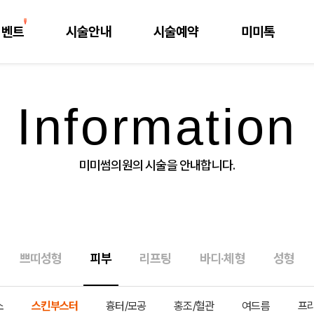
이벤트
시술안내
시술예약
미미톡
Information
미미썸의원의 시술을 안내합니다.
쁘띠성형
피부
리프팅
바디·체형
성형
소
스킨부스터
흉터/모공
홍조/혈관
여드름
프