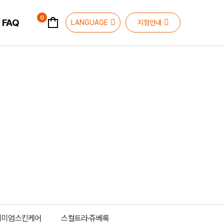
장바구니
0
FAQ
LANGUAGE
지점안내
리미엄스킨케어
스컬트라·쥬베룩