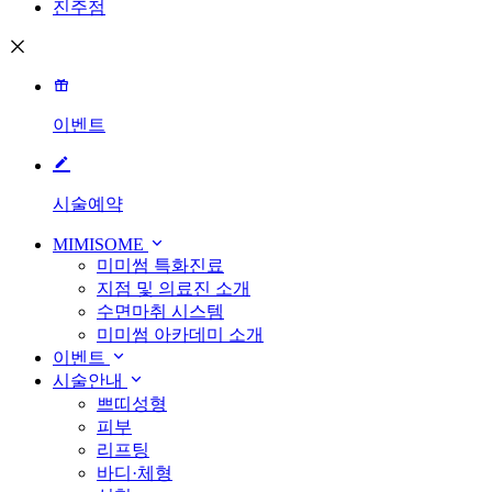
진주점
이벤트
시술예약
MIMISOME
미미썸 특화진료
지점 및 의료진 소개
수면마취 시스템
미미썸 아카데미 소개
이벤트
시술안내
쁘띠성형
피부
리프팅
바디·체형