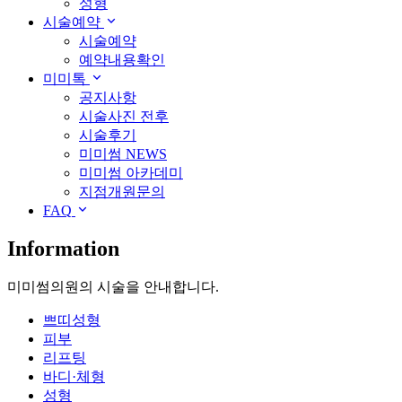
성형
시술예약
시술예약
예약내용확인
미미톡
공지사항
시술사진 전후
시술후기
미미썸 NEWS
미미썸 아카데미
지점개원문의
FAQ
Information
미미썸의원의 시술을 안내합니다.
쁘띠성형
피부
리프팅
바디·체형
성형