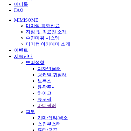
미미톡
FAQ
MIMISOME
미미썸 특화진료
지점 및 의료진 소개
수면마취 시스템
미미썸 아카데미 소개
이벤트
시술안내
쁘띠성형
디자인필러
팅커벨 귀필러
보톡스
윤곽주사
하이코
큐오필
바디필러
피부
기미/잡티/색소
스킨부스터
흉터/모공