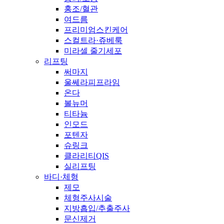
홍조/혈관
여드름
프리미엄스킨케어
스컬트라·쥬베룩
미라셀 줄기세포
리프팅
써마지
울쎄라피프라임
온다
볼뉴머
티타늄
인모드
포텐자
슈링크
클라리티QIS
실리프팅
바디·체형
제모
체형주사시술
지방흡입/추출주사
문신제거