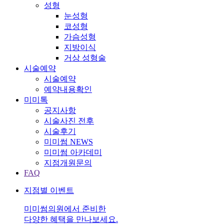
성형
눈성형
코성형
가슴성형
지방이식
거상 성형술
시술예약
시술예약
예약내용확인
미미톡
공지사항
시술사진 전후
시술후기
미미썸 NEWS
미미썸 아카데미
지점개원문의
FAQ
지점별 이벤트
미미썸의원에서 준비한
다양한 혜택을 만나보세요.