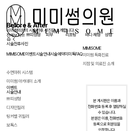
Before & After
미미썸의원의 시술전후 사진을 소개합니다.
쁘띠성형
피부
리프팅
바디·체형
성형
전체보기
시술전후사진
MIMISOME
MIMISOME
이벤트
시술안내
시술예약
미미톡
FAQ
미미썸 특화진료
지점 및 의료진 소개
수면마취 시스템
미미썸 아카데미 소개
이벤트
시술안내
쁘띠성형
본 게시판은 이름과
전화번호 등록 후 열람하실
디자인필러
수 있습니다.
팅커벨 귀필러
본원은 이름, 전화번호
등록으로 회원임을
보톡스
인정합니다.