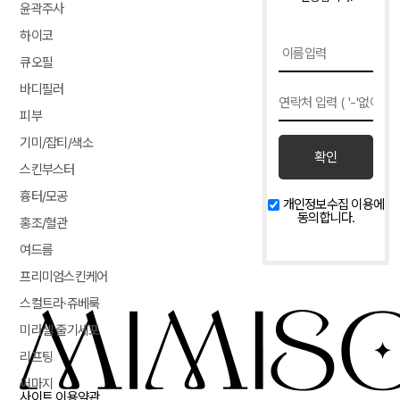
윤곽주사
하이코
큐오필
바디필러
피부
기미/잡티/색소
확인
스킨부스터
흉터/모공
개인정보수집 이용에
동의합니다.
홍조/혈관
여드름
프리미엄스킨케어
스컬트라·쥬베룩
미라셀 줄기세포
리프팅
써마지
사이트 이용약관