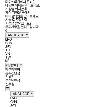
미미썸의원에서 준비한
다양한 혜택을 만나보세요.
지점별 위치안내
가장 가까운 곳에서
미미썸의원을 만나보세요.
시술 후 주의사항
시술을 받으셨나요?
주의사항을 알려드립니다.
장바구니
0
LANGUAGE
ENG
CHN
JPN
TH
VN
TW
KR
지점안내
광주광천점
광주첨단점
김해점
부산덕천점
진주점
LANGUAGE
ENG
CHN
JPN