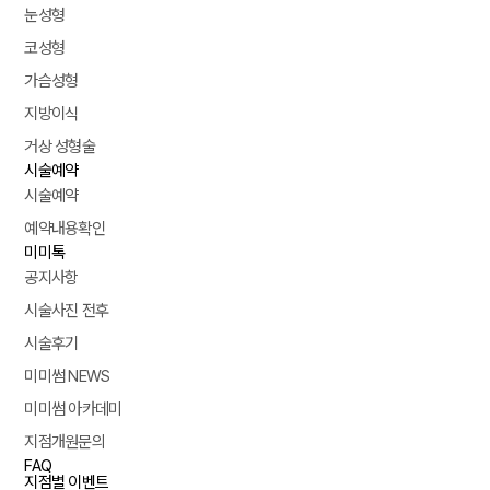
눈성형
코성형
가슴성형
지방이식
거상 성형술
시술예약
시술예약
예약내용확인
미미톡
공지사항
시술사진 전후
시술후기
미미썸 NEWS
미미썸 아카데미
지점개원문의
FAQ
지점별 이벤트