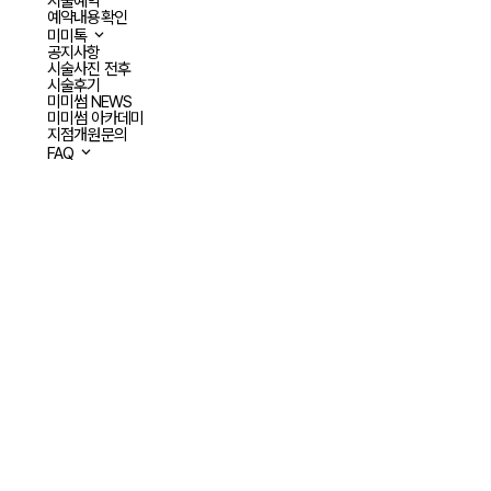
시술예약
예약내용확인
미미톡
공지사항
시술사진 전후
시술후기
미미썸 NEWS
미미썸 아카데미
지점개원문의
FAQ