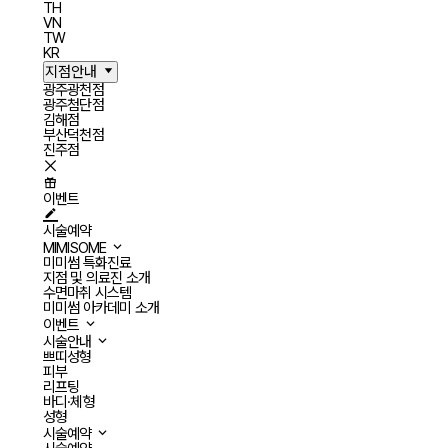
TH
VN
TW
KR
지점안내
광주광천점
광주첨단점
김해점
부산덕천점
진주점
이벤트
시술예약
MIMISOME
미미썸 특화진료
지점 및 의료진 소개
수면마취 시스템
미미썸 아카데미 소개
이벤트
시술안내
쁘띠성형
피부
리프팅
바디·체형
성형
시술예약