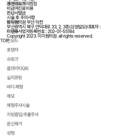
개인정보처리방침
울쎄라피프라임
비급여진료비용
진단서발급
온다
시술 후 주의사항
미미썸의원 부산 덕천
볼뉴머
부산광역시 북구 만덕대로 33, 2, 3층(삼원빌딩)
대표자 :
이연주
사업자등록번호 : 202-01-55184
티타늄
Copyright 2023.
미미썸의원.
all rights reserved.
TOP
인모드
포텐자
슈링크
클라리티QIS
실리프팅
바디·체형
제모
체형주사시술
지방흡입/추출주사
문신제거
성형