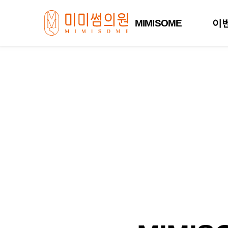
MIMISOME
이