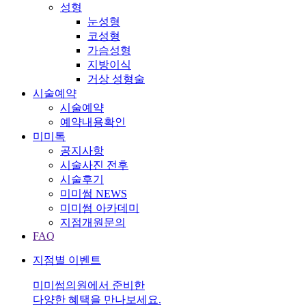
성형
눈성형
코성형
가슴성형
지방이식
거상 성형술
시술예약
시술예약
예약내용확인
미미톡
공지사항
시술사진 전후
시술후기
미미썸 NEWS
미미썸 아카데미
지점개원문의
FAQ
지점별 이벤트
미미썸의원에서 준비한
다양한 혜택을 만나보세요.