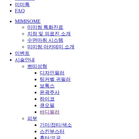
미미톡
FAQ
MIMISOME
미미썸 특화진료
지점 및 의료진 소개
수면마취 시스템
미미썸 아카데미 소개
이벤트
시술안내
쁘띠성형
디자인필러
팅커벨 귀필러
보톡스
윤곽주사
하이코
큐오필
바디필러
피부
기미/잡티/색소
스킨부스터
흉터/모공