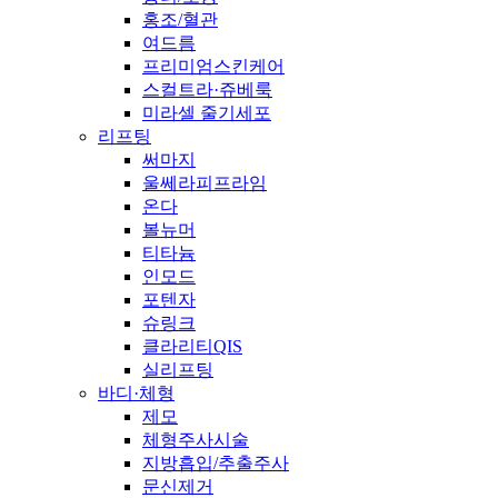
홍조/혈관
여드름
프리미엄스킨케어
스컬트라·쥬베룩
미라셀 줄기세포
리프팅
써마지
울쎄라피프라임
온다
볼뉴머
티타늄
인모드
포텐자
슈링크
클라리티QIS
실리프팅
바디·체형
제모
체형주사시술
지방흡입/추출주사
문신제거