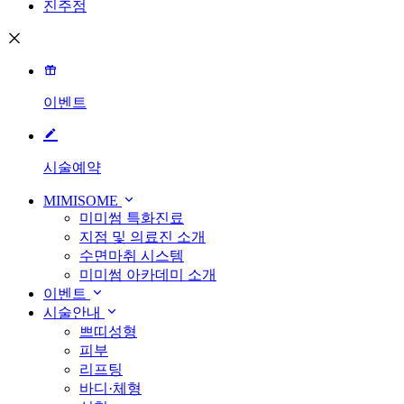
진주점
이벤트
시술예약
MIMISOME
미미썸 특화진료
지점 및 의료진 소개
수면마취 시스템
미미썸 아카데미 소개
이벤트
시술안내
쁘띠성형
피부
리프팅
바디·체형