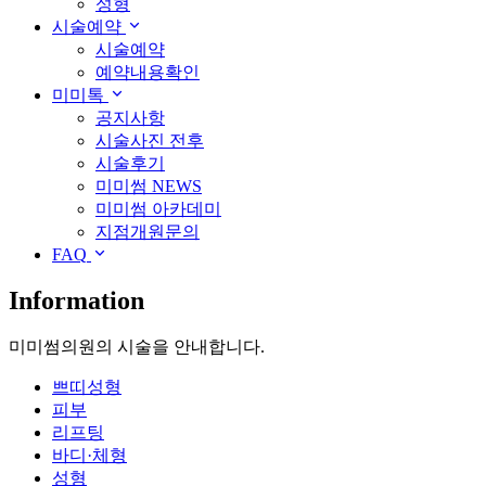
성형
시술예약
시술예약
예약내용확인
미미톡
공지사항
시술사진 전후
시술후기
미미썸 NEWS
미미썸 아카데미
지점개원문의
FAQ
Information
미미썸의원의 시술을 안내합니다.
쁘띠성형
피부
리프팅
바디·체형
성형