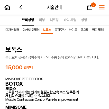
장바구니
0
시술안내
쁘띠성형
피부
리프팅
바디·체형
성형
디자인필러
팅커벨 귀필러
보톡스
윤곽주사
하이코
큐오필
바디 필러
prev
next
보톡스
불필요한 근육을 잡아주어 사각턱, 주름 등에 효과적인 쁘띠시술입니다.
15,000
원 부터
MIMISOME PETIT
BOTOX
BOTOX
보톡스
근육을 억제시키는 원리로
불필요한 근육 축소 및 주름의
개선의 효과
를 기대할 수 있습니다.
Muscle Contraction
Control
Wrinkle Improvement
↓
MIMISOME