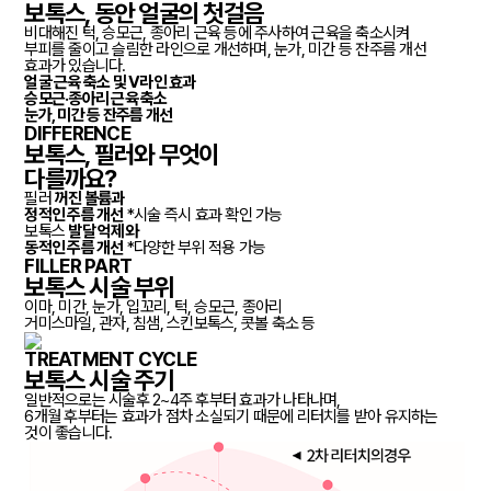
보톡스, 동안 얼굴의 첫걸음
비대해진 턱, 승모근, 종아리 근육 등에 주사하여 근육을 축소시켜
부피를 줄이고 슬림한 라인으로 개선하며, 눈가, 미간 등 잔주름 개선
효과가 있습니다.
얼굴
근육 축소 및 V라인
효과
승모근·종아리
근육 축소
눈가, 미간 등
잔주름 개선
DIFFERENCE
보톡스, 필러와 무엇이
다를까요?
필러
꺼진 볼륨과
정적인 주름 개선
*시술 즉시 효과 확인 가능
보톡스
발달 억제와
동적인 주름 개선
*다양한 부위 적용 가능
FILLER PART
보톡스 시술 부위
이마, 미간, 눈가, 입꼬리, 턱, 승모근, 종아리
거미스마일, 관자, 침샘, 스킨보톡스, 콧볼 축소 등
TREATMENT CYCLE
보톡스 시술 주기
일반적으로는 시술후 2~4주 후부터 효과가 나타나며,
6개월 후부터는 효과가 점차 소실되기 때문에 리터치를 받아 유지하는
것이 좋습니다.