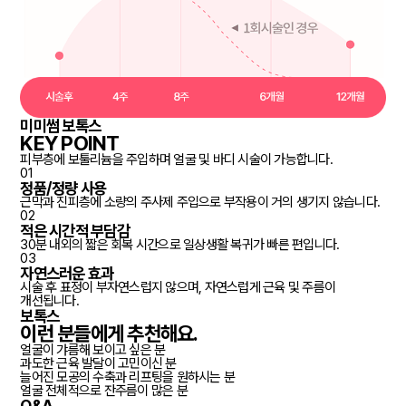
미미썸 보톡스
KEY POINT
피부층에 보툴리늄을 주입하며 얼굴 및 바디 시술이 가능합니다.
01
정품/정량 사용
근막과 진피층에 소량의 주사제 주입으로 부작용이 거의 생기지 않습니다.
02
적은 시간적 부담감
30분 내외의 짧은 회복 시간으로 일상생활 복귀가 빠른 편입니다.
03
자연스러운 효과
시술 후 표정이 부자연스럽지 않으며, 자연스럽게 근육 및 주름이
개선됩니다.
보톡스
이런 분들에게
추천
해요.
얼굴이 갸름해 보이고 싶은 분
과도한 근육 발달이 고민이신 분
늘어진 모공의 수축과 리프팅을 원하시는 분
얼굴 전체적으로 잔주름이 많은 분
Q&A